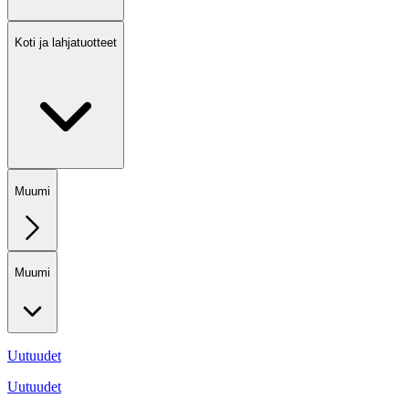
Koti ja lahjatuotteet
Muumi
Muumi
Uutuudet
Uutuudet