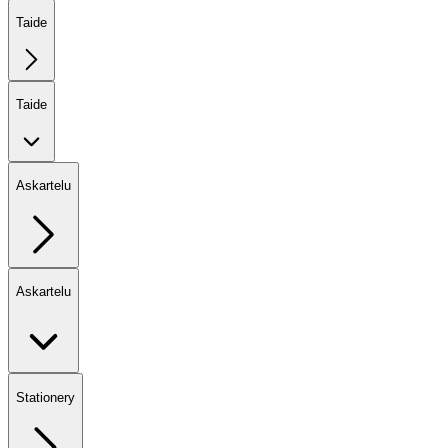
Taide
Taide
Askartelu
Askartelu
Stationery