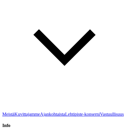
Meistä
Kuvittajamme
Ajankohtaista
Lehtipiste-konserni
Vastuullisuus
Info