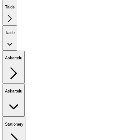
Taide
Taide
Askartelu
Askartelu
Stationery