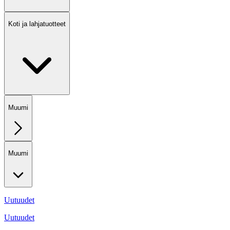
Koti ja lahjatuotteet
Muumi
Muumi
Uutuudet
Uutuudet