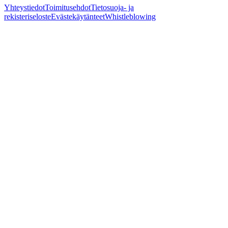
Yhteystiedot
Toimitusehdot
Tietosuoja- ja
rekisteriseloste
Evästekäytänteet
Whistleblowing