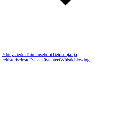
Yhteystiedot
Toimitusehdot
Tietosuoja- ja
rekisteriseloste
Evästekäytänteet
Whistleblowing