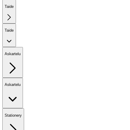
Taide
Taide
Askartelu
Askartelu
Stationery