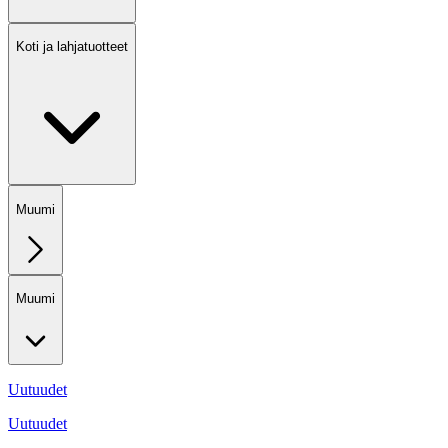
Koti ja lahjatuotteet
Muumi
Muumi
Uutuudet
Uutuudet