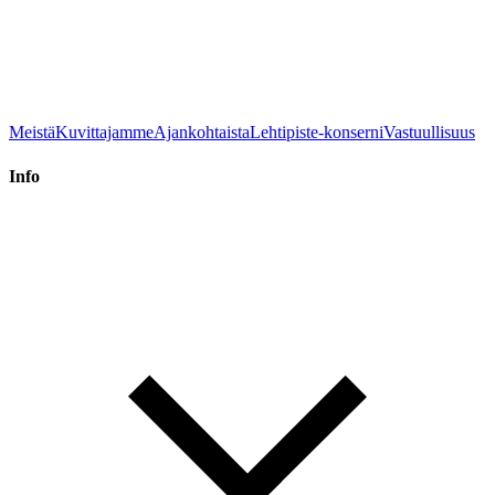
Meistä
Kuvittajamme
Ajankohtaista
Lehtipiste-konserni
Vastuullisuus
Info