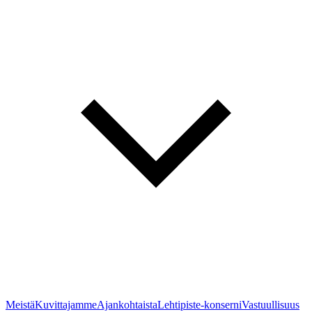
Meistä
Kuvittajamme
Ajankohtaista
Lehtipiste-konserni
Vastuullisuus