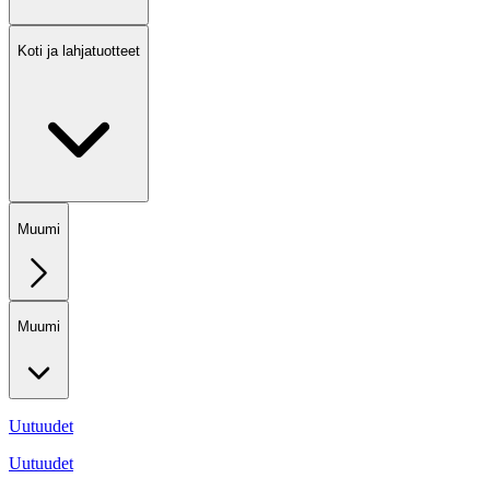
Koti ja lahjatuotteet
Muumi
Muumi
Uutuudet
Uutuudet