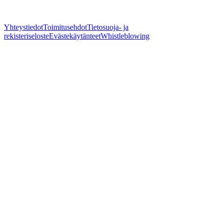
Yhteystiedot
Toimitusehdot
Tietosuoja- ja
rekisteriseloste
Evästekäytänteet
Whistleblowing