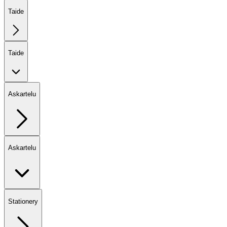
Taide
Taide
Askartelu
Askartelu
Stationery